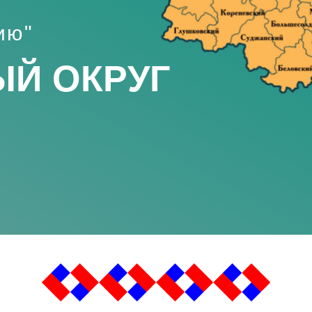
ию"
Й ОКРУГ