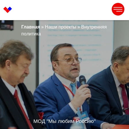
Главная
»
Наши проекты
» Внутренняя
политика
МОД "Мы любим Россию"