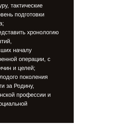
уру, тактические
вень подготовки
а;
едставить хронологию
ытий,
ших началу
енной операции, с
чин и целей;
олодого поколения
ти за Родину,
инской профессии и
социальной