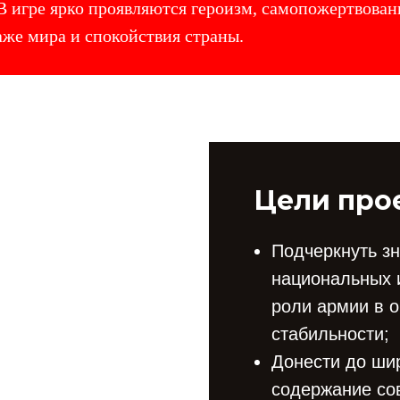
В игре ярко проявляются героизм, самопожертвова
аже мира и спокойствия страны.
Цели прое
Подчеркнуть з
национальных 
роли армии в 
стабильности;
Донести до ши
содержание со