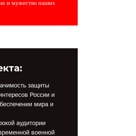
ние и мужество наших
кта:
начимость защиты
интересов России и
обеспечении мира и
рокой аудитории
временной военной