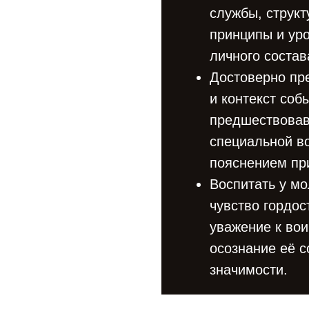
службы, структ
принципы и уро
личного состав
Достоверно пр
и контекст соб
предшествовав
специальной во
пояснением при
Воспитать у м
чувство гордос
уважение к во
осознание её 
значимости.