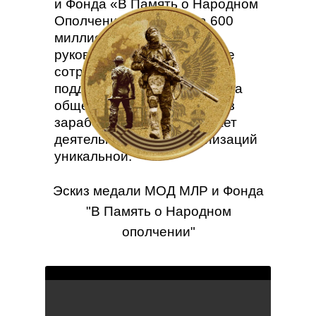
и Фонда «В Память о Народном
Ополчении» превысила 600
миллионов рублей. Все
руководители МОД МЛР, все
сотрудники Департамента
поддержки СВО, работают на
общественных началах, без
заработных плат, что делает
деятельность этих организаций
уникальной.
Эскиз медали МОД МЛР и Фонда
"В Память о Народном
ополчении"